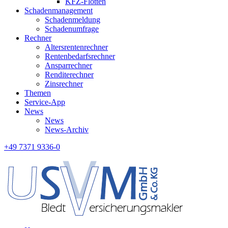
KFZ-Flotten
Schadenmanagement
Schadenmeldung
Schadenumfrage
Rechner
Altersrentenrechner
Rentenbedarfsrechner
Ansparrechner
Renditerechner
Zinsrechner
Themen
Service-App
News
News
News-Archiv
+49 7371 9336-0