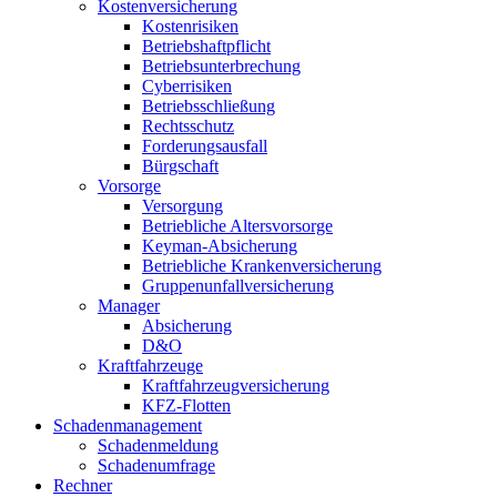
Kostenversicherung
Kostenrisiken
Betriebshaftpflicht
Betriebsunterbrechung
Cyberrisiken
Betriebsschließung
Rechtsschutz
Forderungsausfall
Bürgschaft
Vorsorge
Versorgung
Betriebliche Altersvorsorge
Keyman-Absicherung
Betriebliche Krankenversicherung
Gruppenunfallversicherung
Manager
Absicherung
D&O
Kraftfahrzeuge
Kraftfahrzeugversicherung
KFZ-Flotten
Schadenmanagement
Schadenmeldung
Schadenumfrage
Rechner