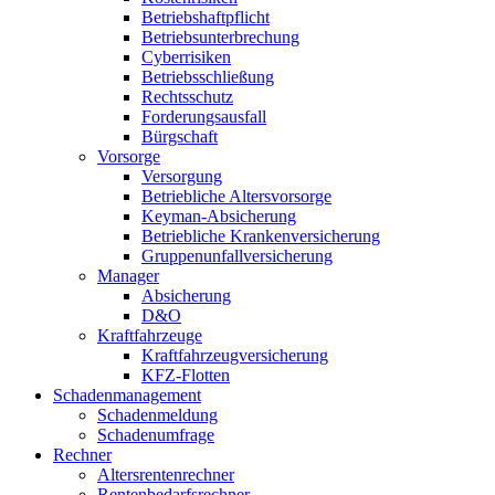
Betriebshaftpflicht
Betriebsunterbrechung
Cyberrisiken
Betriebsschließung
Rechtsschutz
Forderungsausfall
Bürgschaft
Vorsorge
Versorgung
Betriebliche Altersvorsorge
Keyman-Absicherung
Betriebliche Krankenversicherung
Gruppenunfallversicherung
Manager
Absicherung
D&O
Kraftfahrzeuge
Kraftfahrzeugversicherung
KFZ-Flotten
Schadenmanagement
Schadenmeldung
Schadenumfrage
Rechner
Altersrentenrechner
Rentenbedarfsrechner