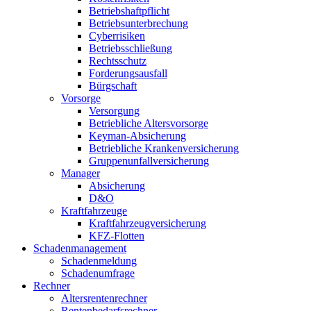
Betriebshaftpflicht
Betriebsunterbrechung
Cyberrisiken
Betriebsschließung
Rechtsschutz
Forderungsausfall
Bürgschaft
Vorsorge
Versorgung
Betriebliche Altersvorsorge
Keyman-Absicherung
Betriebliche Krankenversicherung
Gruppenunfallversicherung
Manager
Absicherung
D&O
Kraftfahrzeuge
Kraftfahrzeugversicherung
KFZ-Flotten
Schadenmanagement
Schadenmeldung
Schadenumfrage
Rechner
Altersrentenrechner
Rentenbedarfsrechner