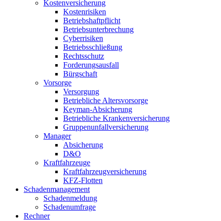
Kostenversicherung
Kostenrisiken
Betriebshaftpflicht
Betriebsunterbrechung
Cyberrisiken
Betriebsschließung
Rechtsschutz
Forderungsausfall
Bürgschaft
Vorsorge
Versorgung
Betriebliche Altersvorsorge
Keyman-Absicherung
Betriebliche Krankenversicherung
Gruppenunfallversicherung
Manager
Absicherung
D&O
Kraftfahrzeuge
Kraftfahrzeugversicherung
KFZ-Flotten
Schadenmanagement
Schadenmeldung
Schadenumfrage
Rechner